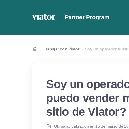
Partner Program
/
Trabajar con Viator
/
Soy un operador turíst
Soy un operado
puedo vender m
sitio de Viator?
Ultima actualización en
15 de marzo de 20